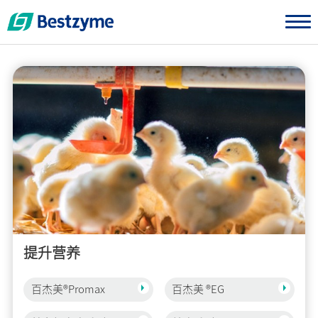
应用领域
动物营养与健康
提升营养
百杰美®Promax
百杰美 ®EG